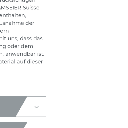
rücksichtigen,
RAMSEIER Suisse
nthalten,
 Ausnahme der
inem
it uns, dass das
zung oder dem
, anwendbar ist.
terial auf dieser