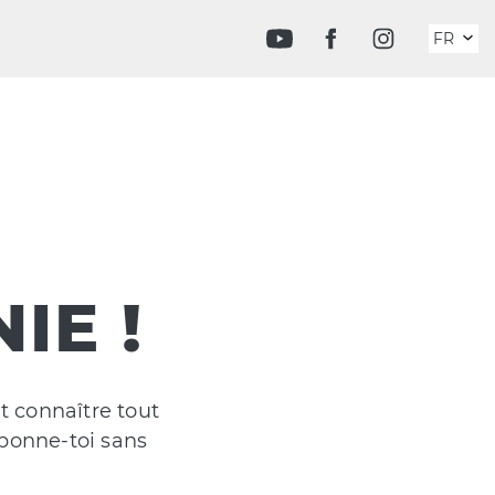
FR
DE
IE !
et connaître tout
abonne-toi sans