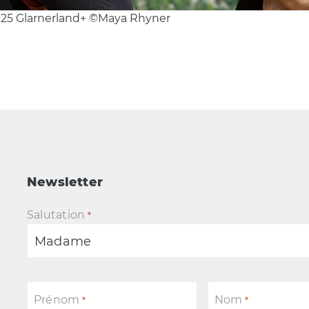
25 Glarnerland+ ©Maya Rhyner
Newsletter
Salutation
*
Prénom
Nom
*
*