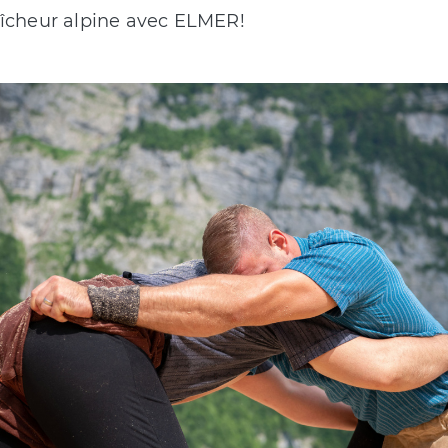
raîcheur alpine avec ELMER!